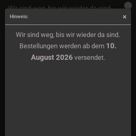
Wir sind weg, bis wir wieder da sind.
Hinweis:
10.
Bestellungen werden ab dem
August 2026
Azaghal - Madon Sanat CD
versendet.
Wir sind weg, bis wir wieder da sind.
10.
Bestellungen werden ab dem
August 2026
versendet.