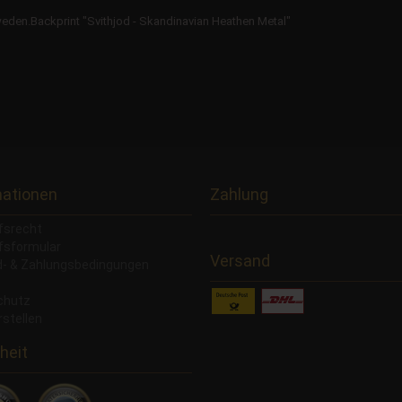
weden.Backprint "Svithjod - Skandinavian Heathen Metal"
mationen
Zahlung
fsrecht
fsformular
Versand
- & Zahlungsbedingungen
chutz
rstellen
heit