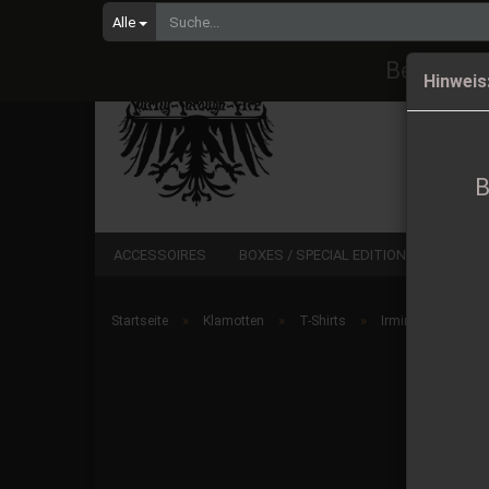
Alle
Bestellu
Hinweis
B
ACCESSOIRES
BOXES / SPECIAL EDITIONS
CD
»
»
»
Startseite
Klamotten
T-Shirts
Irminsul - Svithjod 