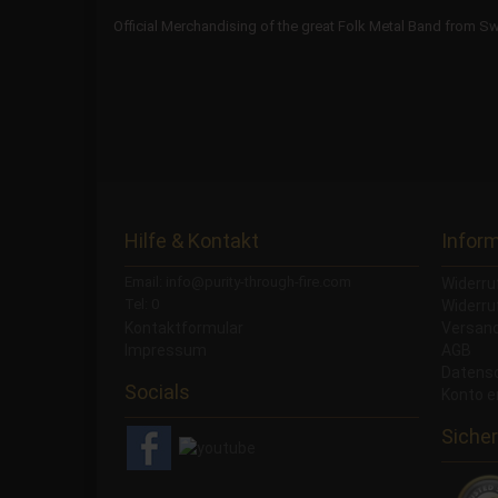
Official Merchandising of the great Folk Metal Band from S
Hilfe & Kontakt
Infor
Email: info@purity-through-fire.com
Widerru
Tel: 0
Widerru
Kontaktformular
Versand
Impressum
AGB
Datens
Socials
Konto e
Sicher