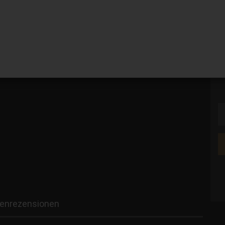
V
G
enrezensionen