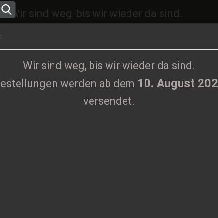
Wir sind weg, bis wir wieder da sind.
10. August 2026
ngen werden ab dem
versen
:
Sprache auswählen
Wir sind weg, bis wir wieder da sind.
10. August 20
estellungen werden ab dem
Lieferland
versendet.
KLAMOTTEN
PRINTMEDIEN
TAPES
TICKETS
VINYL
Girlie-Shirt
Konto erste
I
Passwort 
Ar
Li