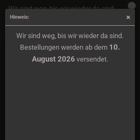
Wir sind weg, bis wir wieder da sind.
Hinweis:
10.
Bestellungen werden ab dem
August 2026
IXXI - Skulls'n'Dust LP Black Vinyl
versendet.
Wir sind weg, bis wir wieder da sind.
10.
Bestellungen werden ab dem
August 2026
versendet.