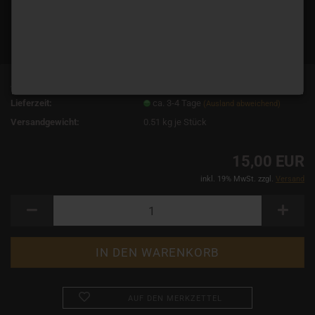
Art.Nr.:
2080
Lieferzeit:
ca. 3-4 Tage
(Ausland abweichend)
Versandgewicht:
0.51
kg je Stück
15,00 EUR
inkl. 19% MwSt. zzgl.
Versand
AUF DEN MERKZETTEL