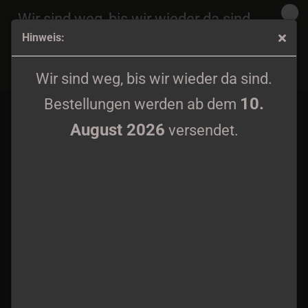
Wir sind weg, bis wir wieder da sind.
Hinweis:
10.
Bestellungen werden ab dem
August 2026
Scutum Crux - The Second Sun CD
versendet.
Wir sind weg, bis wir wieder da sind.
10.
Bestellungen werden ab dem
August 2026
versendet.