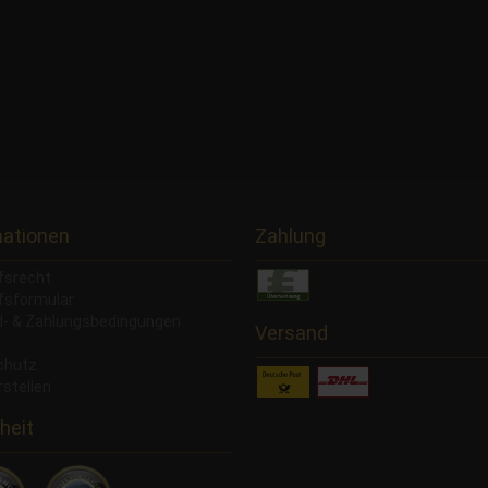
mationen
Zahlung
fsrecht
fsformular
- & Zahlungsbedingungen
Versand
chutz
rstellen
heit