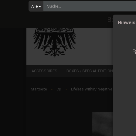
Alle
Bestellu
Hinweis
B
ACCESSOIRES
BOXES / SPECIAL EDITIONS
CD
»
»
Startseite
CD
Lifeless Within/ Negative Or Nothing/ F