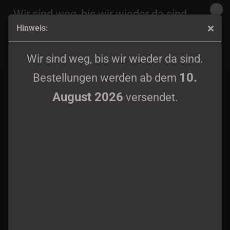
Wir sind weg, bis wir wieder da sind.
Hinweis:
10.
Bestellungen werden ab dem
August 2026
Imha Tarikat - Kenoboros DigiMCD
versendet.
Wir sind weg, bis wir wieder da sind.
10.
Bestellungen werden ab dem
August 2026
versendet.