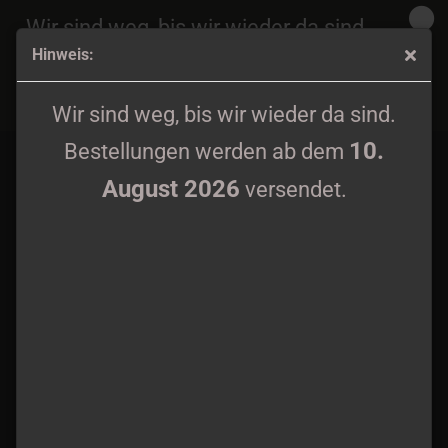
Wir sind weg, bis wir wieder da sind.
Hinweis:
10.
Bestellungen werden ab dem
August 2026
K.F.R - Ad Manifestationem Diaboli T-Shirt
versendet.
Wir sind weg, bis wir wieder da sind.
10.
Bestellungen werden ab dem
August 2026
versendet.