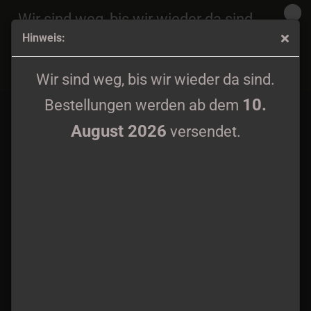
Wir sind weg, bis wir wieder da sind.
Hinweis:
10.
Bestellungen werden ab dem
August 2026
Regnans / Draziw - Split Tape
versendet.
Wir sind weg, bis wir wieder da sind.
10.
Bestellungen werden ab dem
August 2026
versendet.