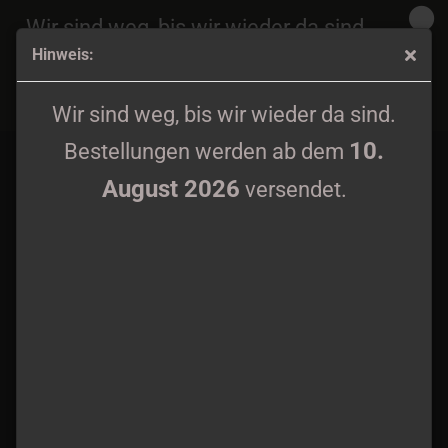
Wir sind weg, bis wir wieder da sind.
Hinweis:
10.
Bestellungen werden ab dem
August 2026
Shadows Under Arms – From The Abyss… To The Throne
versendet.
Wir sind weg, bis wir wieder da sind.
CD
10.
Bestellungen werden ab dem
August 2026
versendet.