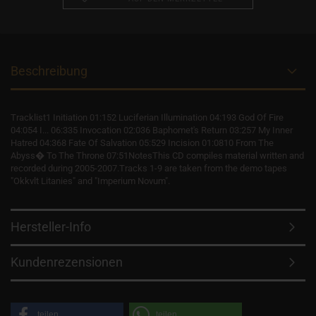
Beschreibung
Tracklist1 Initiation 01:152 Luciferian Illumination 04:193 God Of Fire
04:054 I... 06:335 Invocation 02:036 Baphomet's Return 03:257 My Inner
Hatred 04:368 Fate Of Salvation 05:529 Incision 01:0810 From The
Abyss� To The Throne 07:51NotesThis CD compiles material written and
recorded during 2005-2007.Tracks 1-9 are taken from the demo tapes
"Okkvlt Litanies" and "Imperium Novum".
Hersteller-Info
Kundenrezensionen
teilen
teilen