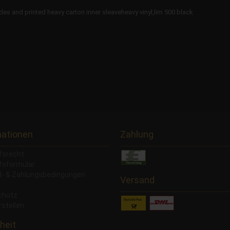
sides and printed heavy carton inner sleaveheavy vinyl,lim 500 black
mationen
Zahlung
fsrecht
fsformular
- & Zahlungsbedingungen
Versand
chutz
rstellen
heit