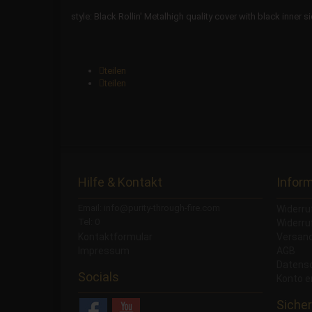
style: Black Rollin' Metalhigh quality cover with black inner 
teilen
teilen
Hilfe & Kontakt
Infor
Email: info@purity-through-fire.com
Widerru
Tel: 0
Widerru
Kontaktformular
Versand
Impressum
AGB
Datens
Socials
Konto e
Sicher