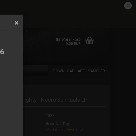
DE
Kundenlogin
Merkzettel
det.
Ihr Warenkorb
0,00 EUR
26
DOWNLOAD LABEL SAMPLER
len
orned Almighty - Necro Spirituals LP
rgessen?
t.Nr.:
1887
eferzeit:
ca. 3-4 Tage
(Ausland abweichend)