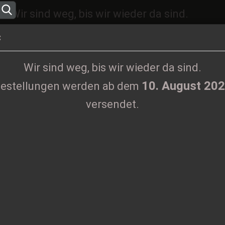
Wir sind weg, bis wir wieder da sind.
10. August 2026
ngen werden ab dem
versen
:
Sprache auswählen
Wir sind weg, bis wir wieder da sind.
10. August 20
estellungen werden ab dem
Lieferland
versendet.
KLAMOTTEN
PRINTMEDIEN
TAPES
TICKETS
VINYL
tuals LP
Konto erstel
H
Passwort ve
Ar
Li