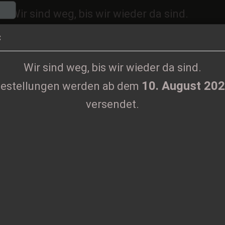
Wir sind weg, bis wir wieder da sind.
10. August 2026
ngen werden ab dem
versen
:
Sprache auswählen
Wir sind weg, bis wir wieder da sind.
10. August 20
estellungen werden ab dem
Lieferland
versendet.
KLAMOTTEN
PRINTMEDIEN
TAPES
TICKETS
VINYL
Konto erste
T
Passwort 
Ar
Li