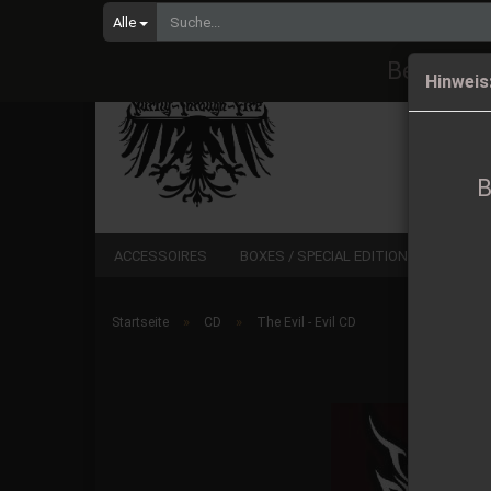
Alle
Bestellu
Hinweis
B
ACCESSOIRES
BOXES / SPECIAL EDITIONS
CD
»
»
Startseite
CD
The Evil - Evil CD