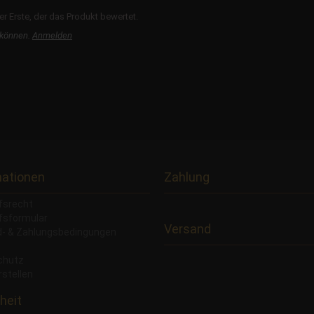
r Erste, der das Produkt bewertet.
 können.
Anmelden
mationen
Zahlung
fsrecht
fsformular
Versand
- & Zahlungsbedingungen
chutz
rstellen
heit