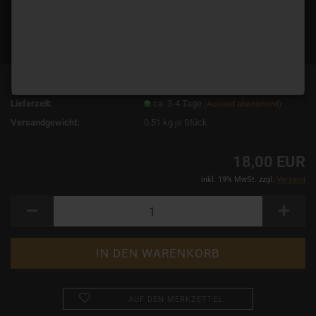
Art.Nr.:
2291
Lieferzeit:
ca. 3-4 Tage
(Ausland abweichend)
Versandgewicht:
0.51
kg je Stück
18,00 EUR
inkl. 19% MwSt. zzgl.
Versand
AUF DEN MERKZETTEL