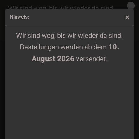
Wir sind weg, bis wir wieder da sind.
Hinweis:
10.
Bestellungen werden ab dem
August 2026
Nordreich - ...Und Es Bleibt Nur Aas LP
versendet.
Wir sind weg, bis wir wieder da sind.
10.
Bestellungen werden ab dem
August 2026
versendet.