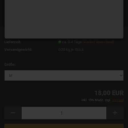
Art.Nr.:
14069
Lieferzeit:
ca. 3-4 Tage
(Ausland abweichend)
Versandgewicht:
0.25
kg je Stück
Größe:
18,00 EUR
inkl. 19% MwSt. zzgl.
Versand