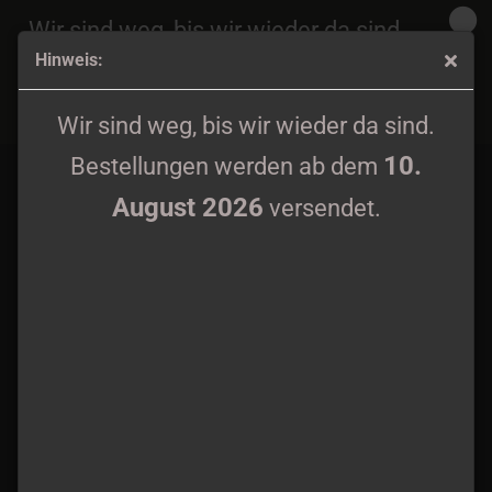
Wir sind weg, bis wir wieder da sind.
Hinweis:
10.
Bestellungen werden ab dem
August 2026
Ad Mortem - Girly Shirt XS - 2XL
versendet.
Wir sind weg, bis wir wieder da sind.
10.
Bestellungen werden ab dem
August 2026
versendet.