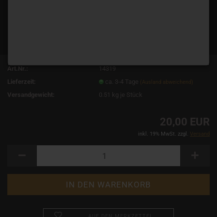
Art.Nr.:
14319
Lieferzeit:
ca. 3-4 Tage
(Ausland abweichend)
Versandgewicht:
0.51
kg je Stück
20,00 EUR
inkl. 19% MwSt. zzgl.
Versand
AUF DEN MERKZETTEL