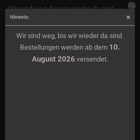
Wir sind weg, bis wir wieder da sind.
Hinweis:
10.
Bestellungen werden ab dem
August 2026
Aeon Winds - Those Who Will Remain Silent Forever LP
versendet.
Wir sind weg, bis wir wieder da sind.
black wax lim. 200
10.
Bestellungen werden ab dem
August 2026
versendet.