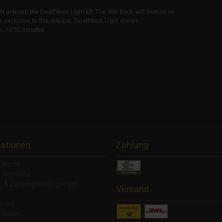
unleash the Deathless Light EP. The title track will feature on
xclusive to this release. Deathless Light shines
e: 14:52 minutes
mationen
Zahlung
fsrecht
fsformular
- & Zahlungsbedingungen
Versand
hutz
stellen