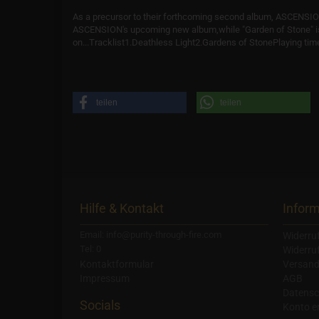
As a precursor to their forthcoming second album, ASCENSION 
ASCENSION's upcoming new album,while "Garden of Stone" is e
on...Tracklist1.Deathless Light2.Gardens of StonePlaying tim
teilen
teilen
Hilfe & Kontakt
Infor
Email: info@purity-through-fire.com
Widerru
Tel: 0
Widerru
Kontaktformular
Versand
Impressum
AGB
Datensc
Socials
Konto er