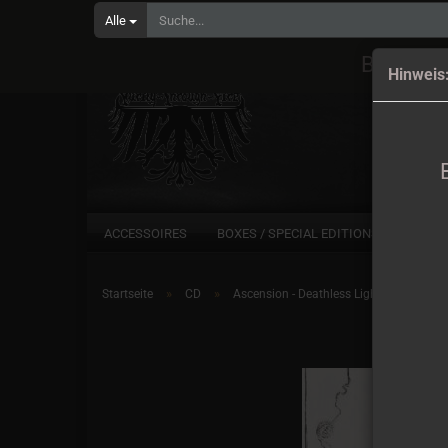
Alle
Bestell
Hinweis
ACCESSOIRES
BOXES / SPECIAL EDITIONS
CD
»
»
Startseite
CD
Ascension - Deathless Light - Digi-MCD