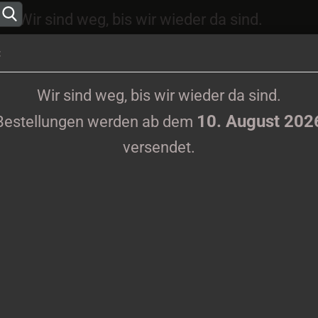
Wir sind weg, bis wir wieder da sind.
10. August 2026
ungen werden ab dem
versen
:
Sprache auswählen
Wir sind weg, bis wir wieder da sind.
10. August 202
Bestellungen werden ab dem
Lieferland
versendet.
KLAMOTTEN
PRINTMEDIEN
TAPES
TICKETS
VINYL
Konto erstell
A
Passwort ve
Ar
Li