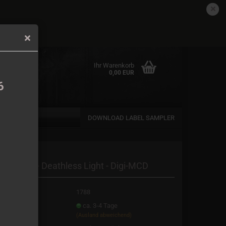
DE
Kundenlogin
Merkzettel
det.
Ihr Warenkorb
0,00 EUR
6
DOWNLOAD LABEL SAMPLER
en
scension - Deathless Light - Digi-MCD
rgessen?
t.Nr.:
1788
eferzeit:
ca. 3-4 Tage
(Ausland abweichend)