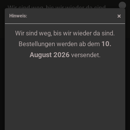
Wir sind weg, bis wir wieder da sind.
Hinweis:
10.
Bestellungen werden ab dem
August 2026
Aussichtslos Package 3 CDs + TS + Patch
versendet.
Wir sind weg, bis wir wieder da sind.
10.
Bestellungen werden ab dem
August 2026
versendet.