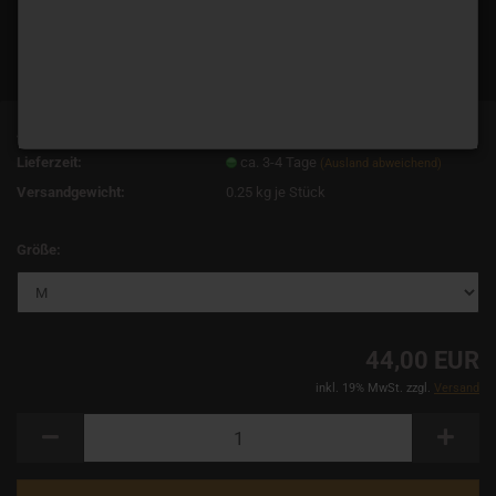
Art.Nr.:
12222
Lieferzeit:
ca. 3-4 Tage
(Ausland abweichend)
Versandgewicht:
0.25
kg je Stück
Größe:
44,00 EUR
inkl. 19% MwSt. zzgl.
Versand