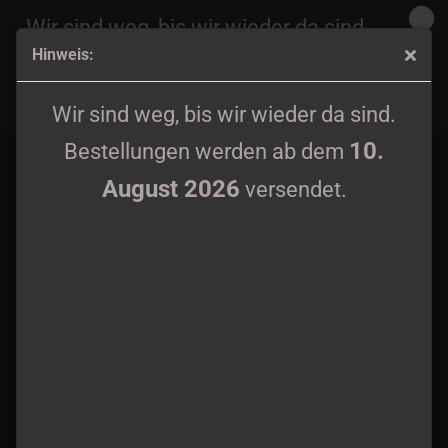
Wir sind weg, bis wir wieder da sind.
Hinweis:
10.
Bestellungen werden ab dem
August 2026
13th Temple - Southern Woods & Invernal Tombs LP lim.
versendet.
Wir sind weg, bis wir wieder da sind.
199
10.
Bestellungen werden ab dem
August 2026
versendet.