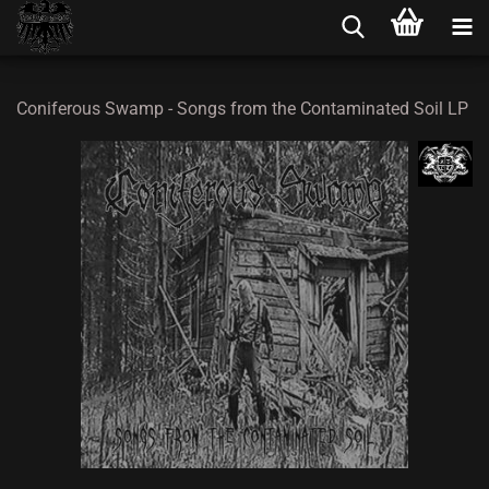
Coniferous Swamp - Songs from the Contaminated Soil LP