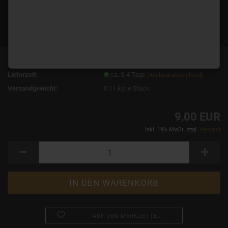
Art.Nr.:
11528
Lieferzeit:
ca. 3-4 Tage
(Ausland abweichend)
Versandgewicht:
0.11
kg je Stück
9,00 EUR
inkl. 19% MwSt. zzgl.
Versand
AUF DEN MERKZETTEL