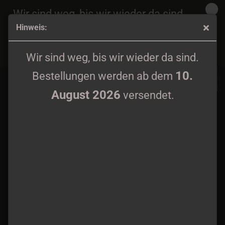
Wir sind weg, bis wir wieder da sind.
Hinweis:
10.
Bestellungen werden ab dem
August 2026
Dodheimsgard - Monumental Possession Tape
versendet.
Wir sind weg, bis wir wieder da sind.
10.
Bestellungen werden ab dem
August 2026
versendet.