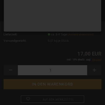
Art.Nr.:
10349
Lieferzeit:
ca. 3-4 Tage
(Ausland abweichend)
Versandgewicht:
0.51
kg je Stück
17,00 EUR
inkl. 19% MwSt. zzgl.
Versand
AUF DEN MERKZETTEL