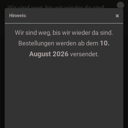
Wir sind weg, bis wir wieder da sind.
Hinweis:
10.
Bestellungen werden ab dem
August 2026
HWWAUOCH - s/t, LP red/black splatter wax
versendet.
Wir sind weg, bis wir wieder da sind.
10.
Bestellungen werden ab dem
August 2026
versendet.