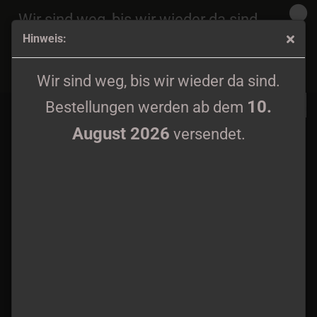
Wir sind weg, bis wir wieder da sind.
Hinweis:
10.
Bestellungen werden ab dem
August 2026
Flak - Stolz, Stahl und Sturzkampfbomber CD
versendet.
Wir sind weg, bis wir wieder da sind.
10.
Bestellungen werden ab dem
August 2026
versendet.