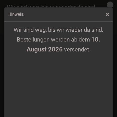
Wir sind weg, bis wir wieder da sind.
Hinweis:
10.
Bestellungen werden ab dem
August 2026
Flykt - Charnel Heart LP
versendet.
Wir sind weg, bis wir wieder da sind.
10.
Bestellungen werden ab dem
August 2026
versendet.