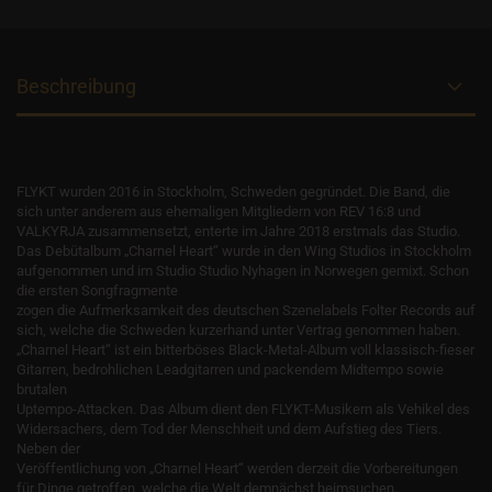
Beschreibung
FLYKT wurden 2016 in Stockholm, Schweden gegründet. Die Band, die
sich unter anderem aus ehemaligen Mitgliedern von REV 16:8 und
VALKYRJA zusammensetzt, enterte im Jahre 2018 erstmals das Studio.
Das Debütalbum „Charnel Heart“ wurde in den Wing Studios in Stockholm
aufgenommen und im Studio Studio Nyhagen in Norwegen gemixt. Schon
die ersten Songfragmente
zogen die Aufmerksamkeit des deutschen Szenelabels Folter Records auf
sich, welche die Schweden kurzerhand unter Vertrag genommen haben.
„Charnel Heart“ ist ein bitterböses Black-Metal-Album voll klassisch-fieser
Gitarren, bedrohlichen Leadgitarren und packendem Midtempo sowie
brutalen
Uptempo-Attacken. Das Album dient den FLYKT-Musikern als Vehikel des
Widersachers, dem Tod der Menschheit und dem Aufstieg des Tiers.
Neben der
Veröffentlichung von „Charnel Heart“ werden derzeit die Vorbereitungen
für Dinge getroffen, welche die Welt demnächst heimsuchen.