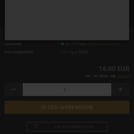
Art.Nr.:
10507
Lieferzeit:
ca. 3-4 Tage
(Ausland abweichend)
Versandgewicht:
0.51
kg je Stück
16,00 EUR
inkl. 19% MwSt. zzgl.
Versand
AUF DEN MERKZETTEL