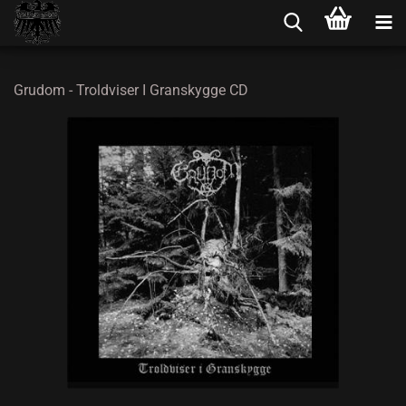
Grudom - Troldviser I Granskygge CD