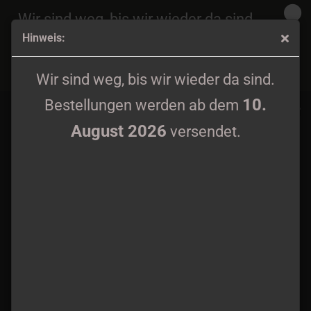
Wir sind weg, bis wir wieder da sind.
Hinweis:
10.
Bestellungen werden ab dem
August 2026
Helslakt - Corruption 2.0 CD
versendet.
Wir sind weg, bis wir wieder da sind.
10.
Bestellungen werden ab dem
August 2026
versendet.