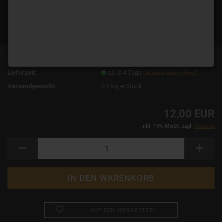
Art.Nr.:
10861
Lieferzeit:
ca. 3-4 Tage
(Ausland abweichend)
Versandgewicht:
0.1
kg je Stück
12,00 EUR
inkl. 19% MwSt. zzgl.
Versand
AUF DEN MERKZETTEL