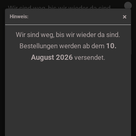
Wir sind weg, bis wir wieder da sind.
Hinweis:
10.
Bestellungen werden ab dem
August 2026
Hermóðr (Hermodr) - Forest Sky Digipak CD
versendet.
Wir sind weg, bis wir wieder da sind.
10.
Bestellungen werden ab dem
August 2026
versendet.