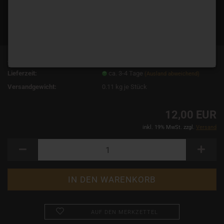
Art.Nr.:
10324
Lieferzeit:
ca. 3-4 Tage
(Ausland abweichend)
Versandgewicht:
0.11
kg je Stück
12,00 EUR
inkl. 19% MwSt. zzgl.
Versand
AUF DEN MERKZETTEL