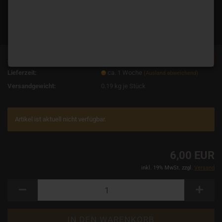
SOLD OUT
Art.Nr.:
693
Lieferzeit:
ca. 1 Woche
(Ausland abweichend)
Versandgewicht:
0.19
kg je Stück
Artikel ist aktuell nicht verfügbar.
6,00 EUR
inkl. 19% MwSt. zzgl.
Versand