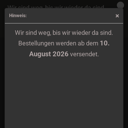
Wir sind weg, bis wir wieder da sind.
Hinweis:
10.
Bestellungen werden ab dem
August 2026
Isänmaa - Yli Peltojen, Vetten Ja Tunturien EP 7"
versendet.
Wir sind weg, bis wir wieder da sind.
10.
Bestellungen werden ab dem
August 2026
versendet.