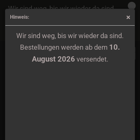
Wir sind weg, bis wir wieder da sind.
Hinweis:
10.
Bestellungen werden ab dem
August 2026
John Haughm ‎- +37.717364 // -117.247955: ​The Last
versendet.
Wir sind weg, bis wir wieder da sind.
Place I Remember Digipak CD
10.
Bestellungen werden ab dem
August 2026
versendet.