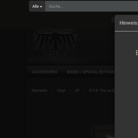
Alle
Bestell
Hinweis
ACCESSOIRES
BOXES / SPECIAL EDITIONS
CD
»
»
»
Startseite
Vinyl
LP
K.F.R - Par Le Sang LP lim.