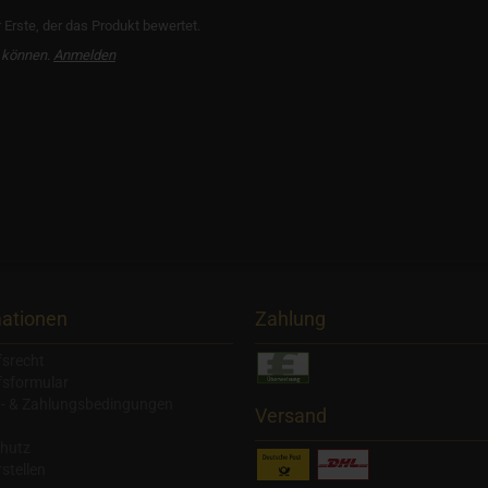
Erste, der das Produkt bewertet.
 können.
Anmelden
mationen
Zahlung
fsrecht
fsformular
- & Zahlungsbedingungen
Versand
hutz
stellen