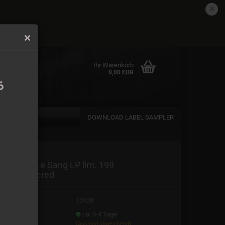
DE
Kundenlogin
Merkzettel
det.
Ihr Warenkorb
0,00 EUR
6
DOWNLOAD LABEL SAMPLER
en
.F.R - Par Le Sang LP lim. 199
andnumbered
rgessen?
t.Nr.:
10109
eferzeit:
ca. 3-4 Tage
(Ausland abweichend)