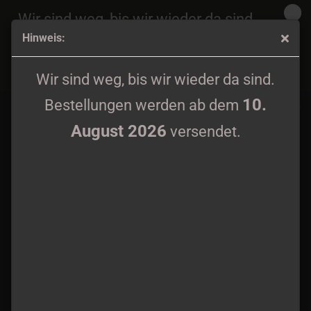
Wir sind weg, bis wir wieder da sind.
Hinweis:
10.
Bestellungen werden ab dem
August 2026
Khors - Winter Stronghold DVD
versendet.
Wir sind weg, bis wir wieder da sind.
10.
Bestellungen werden ab dem
August 2026
versendet.