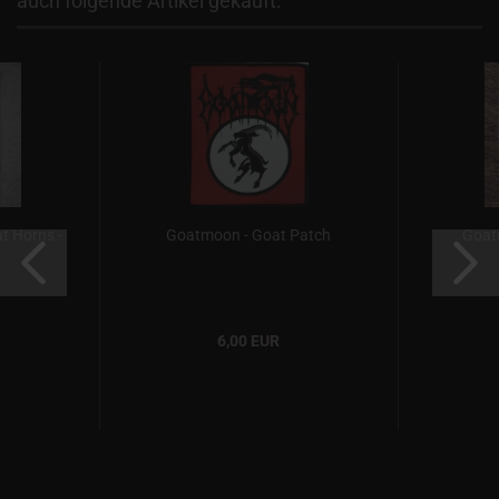
auch folgende Artikel gekauft:
t Horns -
Goatmoon - Goat Patch
Goat
.
6,00 EUR