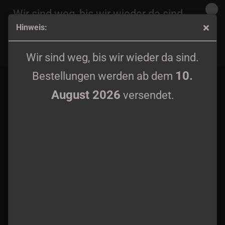
Wir sind weg, bis wir wieder da sind.
Hinweis:
10.
Bestellungen werden ab dem
August 2026
Kroda - Die with your God Patch 10cm
versendet.
Wir sind weg, bis wir wieder da sind.
10.
Bestellungen werden ab dem
August 2026
versendet.