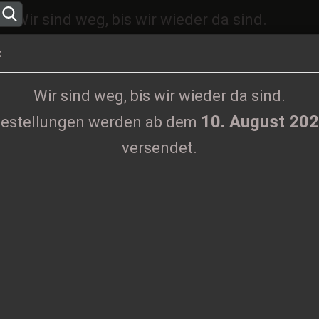
Wir sind weg, bis wir wieder da sind.
10. August 2026
ngen werden ab dem
versen
:
Sprache auswählen
Wir sind weg, bis wir wieder da sind.
10. August 20
estellungen werden ab dem
Lieferland
versendet.
KLAMOTTEN
PRINTMEDIEN
TAPES
TICKETS
VINYL
 CD
Konto erstel
L
Passwort ve
Ar
Li