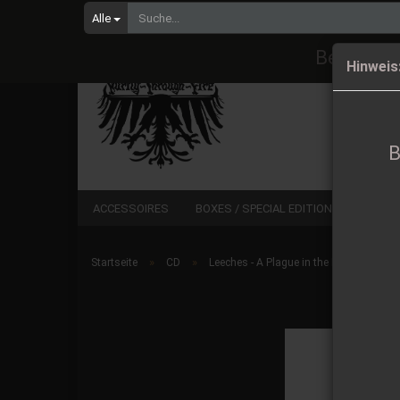
Alle
Bestellu
Hinweis
B
ACCESSOIRES
BOXES / SPECIAL EDITIONS
CD
»
»
Startseite
CD
Leeches - A Plague in the Heart of Light