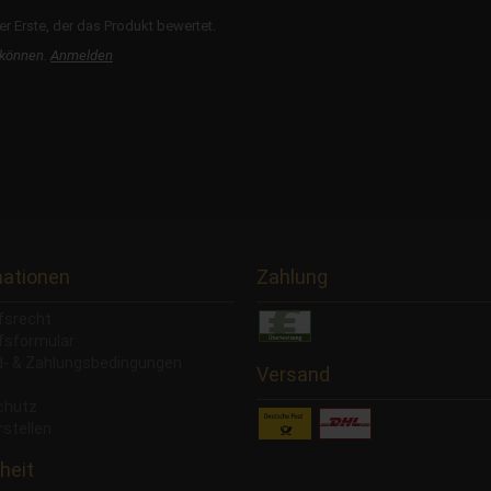
r Erste, der das Produkt bewertet.
 können.
Anmelden
mationen
Zahlung
fsrecht
fsformular
- & Zahlungsbedingungen
Versand
chutz
rstellen
heit