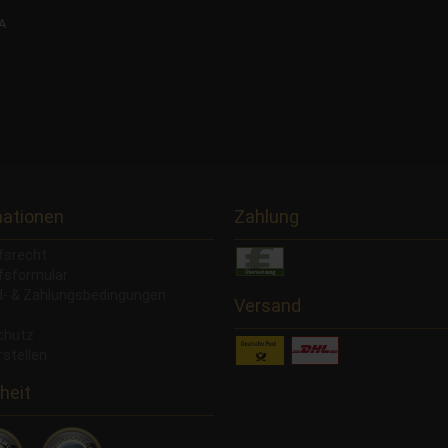
SA
mationen
Zahlung
fsrecht
fsformular
- & Zahlungsbedingungen
Versand
chutz
rstellen
heit