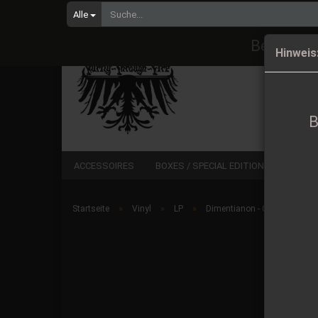
Alle
Bestellu
Hinweis
B
ACCESSOIRES
BOXES / SPECIAL EDITIONS
CD
»
»
»
Startseite
Vinyl
LP
Dimentianon - Collapse the v