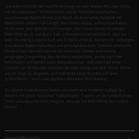
Und während 2020 die Veröffentlichung von Axis Mundi UND zwei Splits
mit den Genossen TOTENWACHE und AD MORTEM stattfanden,
verschwendet Baptist keine Zeit damit, die brennende Dynamik mit
MAVORIMs drittem Full-Length, Non Omnis Moriar, aufrechtzuerhalten.
Nicht mehr, aber definitiv nicht weniger, Non Omnis Moriar ist definitiv
MAVORIM durch und durch: kalt, schneidend und martialisch, aber bei
jeder Wendung Leidenschaft und Schärfe atmend. Während im vorherigen
Axis Mundi Baptist epischere und atmosphärischere Texturen erforschte,
steigert man hier noch einmal die Intensität. Dieses wahnsinnig
eingängige Songwriting, das die Band auszeichnet, wurde auch hier
beibehalten und bekam einen Adrenalinschub. Und selbst bei einer
Laufzeit von 48 Minuten scheinen die zehn Songs von Non Omnis Moriar
wie im Fluge zu vergehen, und man leckt seine Wunden auf dem
Schlachtfeld ... wenn man Baptists Berserker-Wut überlebt.
Zu diesem bedeutsamen Anlass erscheint eine limitierte Auflage des
Albums mit einem hölzernen Teelichthalter. Trauere um die heldenhaften
Toten und erleuchte ihren Weg ins Jenseits mit MAVORIMs Non Omnis
Moriar!
Hersteller-Info