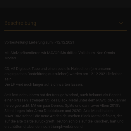
Beschreibung
Vorbestellung! Lieferung zum ~12.12.2021
Mit Stolz präsentieren wir MAVORIMs drittes Vollalbum, Non Omnis
Moriar!
CD, A5 Digipack,Tape und eine spezielle Holzedition (um unseren
erzgirgischen Basteldrang auszuleben) werden am 12.12.2021 lieferbar
sein.
Die LP wird noch länger auf sich warten lassen.
Seit fast acht Jahren hat der trotzige Warlord, auch bekannt als Baptist,
einen krassen, strengen Stil des Black Metal unter dem MAVORIM-Banner
hervorgebracht. Mit ein paar Demos, Splits und dann zwei Alben 2018's
Silent Leges Inter Arma Debütalbum und 2020's Axis Mundi haben
MAVORIM schnell die neue Art des deutschen Black Metal definiert, der
auf die alte Garde zurückgreift: Teutonisch bis auf die Knochen, hart und
erschütternd, aber dennoch triumphverkündend.