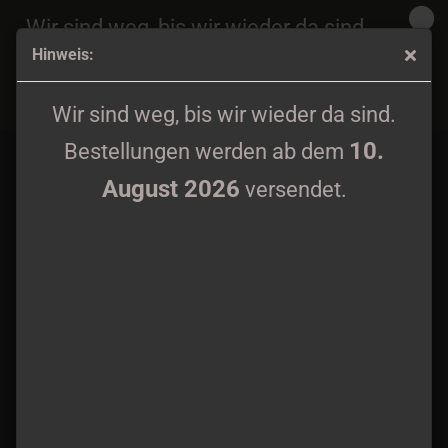
Wir sind weg, bis wir wieder da sind.
Hinweis:
10.
Bestellungen werden ab dem
August 2026
Mavorim - Non Omnis Moriar CD
versendet.
Wir sind weg, bis wir wieder da sind.
10.
Bestellungen werden ab dem
August 2026
versendet.