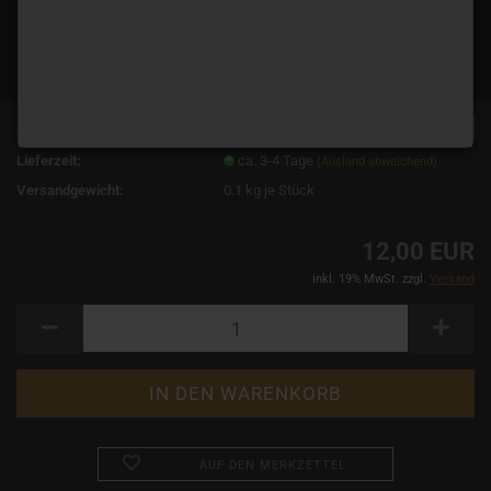
TOP
Art.Nr.:
12138
Lieferzeit:
ca. 3-4 Tage
(Ausland abweichend)
Versandgewicht:
0.1
kg je Stück
12,00 EUR
inkl. 19% MwSt. zzgl.
Versand
AUF DEN MERKZETTEL