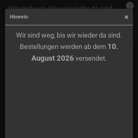
Wir sind weg, bis wir wieder da sind.
Hinweis:
10.
Bestellungen werden ab dem
August 2026
Downcross - Logo Patch
versendet.
Wir sind weg, bis wir wieder da sind.
10.
Bestellungen werden ab dem
August 2026
versendet.