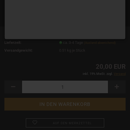
Art.Nr.:
14745
Lieferzeit:
ca. 3-4 Tage
(Ausland abweichend)
Versandgewicht:
0.51
kg je Stück
20,00 EUR
inkl. 19% MwSt. zzgl.
Versand
AUF DEN MERKZETTEL