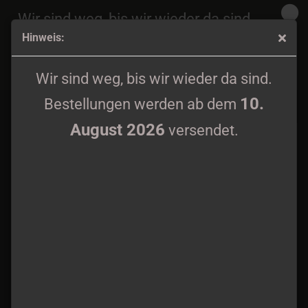
Wir sind weg, bis wir wieder da sind.
Hinweis:
10.
Bestellungen werden ab dem
August 2026
Minenwerfer - Kriegserklärung LP black Vinyl
versendet.
Wir sind weg, bis wir wieder da sind.
10.
Bestellungen werden ab dem
August 2026
versendet.