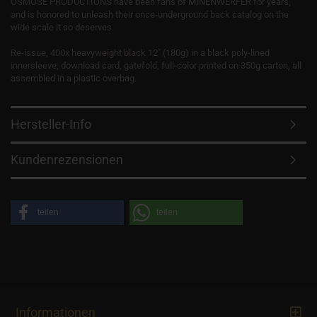
OSMOSE PRODUCTIONS have been fans of MINENWERFER for years,
and is honored to unleash their once-underground back catalog on the
wide scale it so deserves.
Re-issue, 400x heavyweight black 12" (180g) in a black poly-lined
innersleeve, download card, gatefold, full-color printed on 350g carton, all
assembled in a plastic overbag.
Hersteller-Info
Kundenrezensionen
teilen
teilen
Informationen