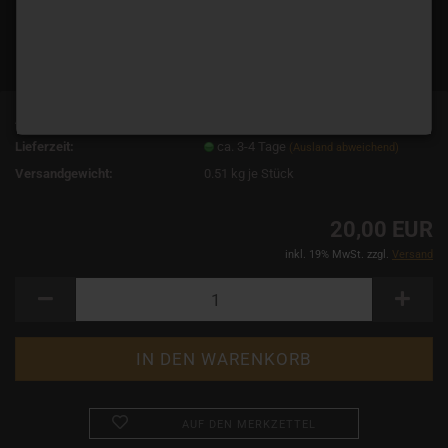
Art.Nr.:
13927
Lieferzeit:
ca. 3-4 Tage
(Ausland abweichend)
Versandgewicht:
0.51
kg je Stück
20,00 EUR
inkl. 19% MwSt. zzgl.
Versand
AUF DEN MERKZETTEL