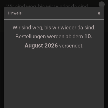
Wir sind weg, bis wir wieder da sind.
Hinweis:
10.
Bestellungen werden ab dem
August 2026
Mooncitadel - The Moon calls to wander LP black wax
versendet.
Wir sind weg, bis wir wieder da sind.
10.
Bestellungen werden ab dem
August 2026
versendet.