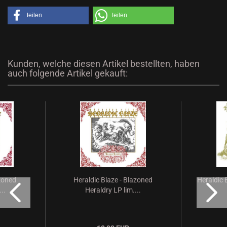
teilen
teilen
Kunden, welche diesen Artikel bestellten, haben
auch folgende Artikel gekauft:
azoned
Heraldic Blaze - Blazoned
Heraldic 
..
Heraldry LP lim....