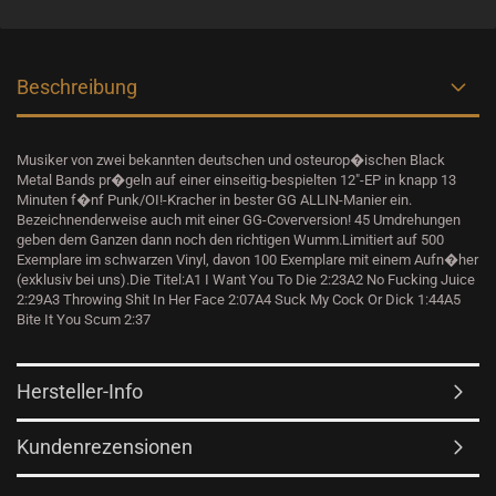
Beschreibung
Musiker von zwei bekannten deutschen und osteurop�ischen Black
Metal Bands pr�geln auf einer einseitig-bespielten 12"-EP in knapp 13
Minuten f�nf Punk/OI!-Kracher in bester GG ALLIN-Manier ein.
Bezeichnenderweise auch mit einer GG-Coverversion! 45 Umdrehungen
geben dem Ganzen dann noch den richtigen Wumm.Limitiert auf 500
Exemplare im schwarzen Vinyl, davon 100 Exemplare mit einem Aufn�her
(exklusiv bei uns).Die Titel:A1 I Want You To Die 2:23A2 No Fucking Juice
2:29A3 Throwing Shit In Her Face 2:07A4 Suck My Cock Or Dick 1:44A5
Bite It You Scum 2:37
Hersteller-Info
Kundenrezensionen