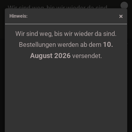
Wir sind weg, bis wir wieder da sind.
Hinweis:
10.
Bestellungen werden ab dem
August 2026
Mûspellzheimr - Nidhöggr LP
versendet.
Wir sind weg, bis wir wieder da sind.
10.
Bestellungen werden ab dem
August 2026
versendet.