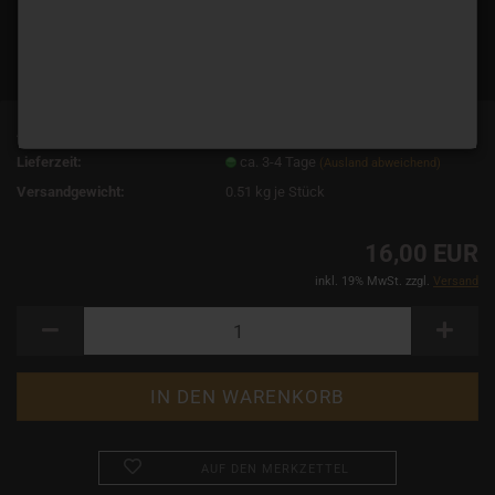
Art.Nr.:
3294
Lieferzeit:
ca. 3-4 Tage
(Ausland abweichend)
Versandgewicht:
0.51
kg je Stück
16,00 EUR
inkl. 19% MwSt. zzgl.
Versand
AUF DEN MERKZETTEL