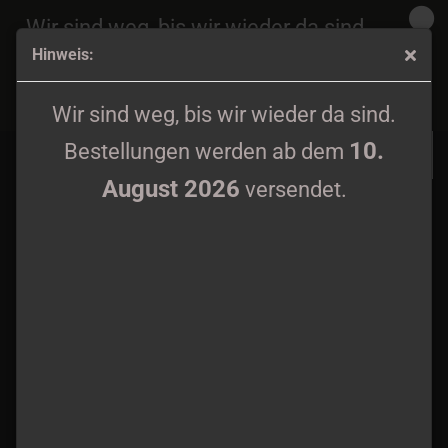
Wir sind weg, bis wir wieder da sind.
Hinweis:
10.
Bestellungen werden ab dem
August 2026
Nachteule - Bergdorf Digipak CD
versendet.
Wir sind weg, bis wir wieder da sind.
10.
Bestellungen werden ab dem
August 2026
versendet.