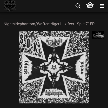
Nightsidephantom/Waffenträger Luzifers - Split 7" EP