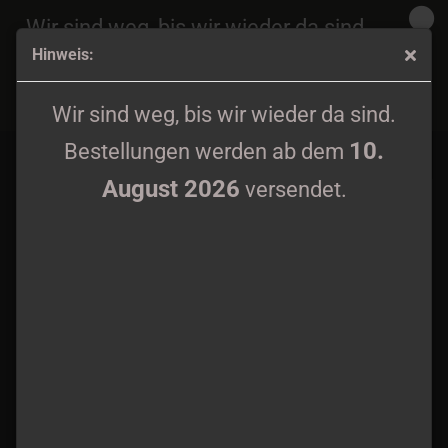
Wir sind weg, bis wir wieder da sind.
Hinweis:
10.
Bestellungen werden ab dem
August 2026
Nokturnal Mortum - Goat Horns - Woven Patch
versendet.
Wir sind weg, bis wir wieder da sind.
10.
Bestellungen werden ab dem
August 2026
versendet.