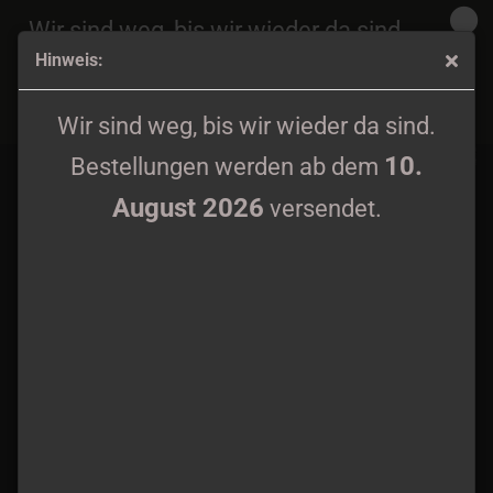
Wir sind weg, bis wir wieder da sind.
Hinweis:
10.
Bestellungen werden ab dem
August 2026
Old Serpent's Lore - Die Ac Nocte Tenebrae CD
versendet.
Wir sind weg, bis wir wieder da sind.
10.
Bestellungen werden ab dem
August 2026
versendet.