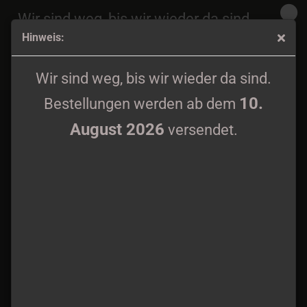
Wir sind weg, bis wir wieder da sind.
Hinweis:
10.
Bestellungen werden ab dem
August 2026
Order of Nosferat T-Shirt S - 4XL
versendet.
Wir sind weg, bis wir wieder da sind.
10.
Bestellungen werden ab dem
August 2026
versendet.