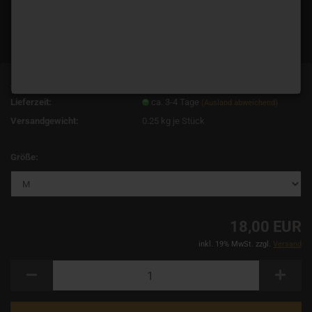
Art.Nr.:
13848
Lieferzeit:
ca. 3-4 Tage
(Ausland abweichend)
Versandgewicht:
0.25
kg je Stück
Größe:
18,00 EUR
inkl. 19% MwSt. zzgl.
Versand