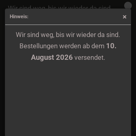
Wir sind weg, bis wir wieder da sind.
Hinweis:
10.
Bestellungen werden ab dem
August 2026
Prieuré - Patch woven
versendet.
Wir sind weg, bis wir wieder da sind.
10.
Bestellungen werden ab dem
August 2026
versendet.