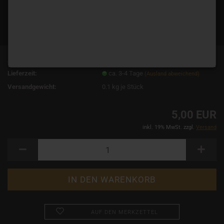
Art.Nr.:
14877
Lieferzeit:
ca. 3-4 Tage
(Ausland abweichend)
Versandgewicht:
0.1
kg je Stück
5,00 EUR
inkl. 19% MwSt. zzgl.
Versand
AUF DEN MERKZETTEL