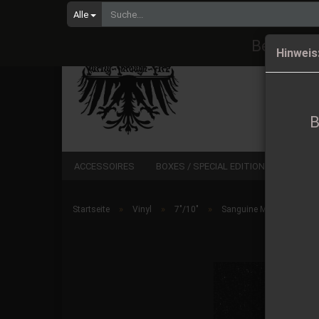
Alle
Bestellu
Hinweis
B
ACCESSOIRES
BOXES / SPECIAL EDITIONS
CD
»
»
»
Startseite
Vinyl
7"/10"
Sanguine Myst - Upon Sy