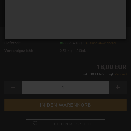
Art.Nr.:
11560
Lieferzeit:
ca. 3-4 Tage
(Ausland abweichend)
Versandgewicht:
0.51
kg je Stück
18,00 EUR
inkl. 19% MwSt. zzgl.
Versand
AUF DEN MERKZETTEL