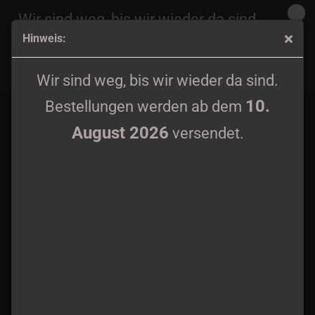
Wir sind weg, bis wir wieder da sind.
Hinweis:
10.
Bestellungen werden ab dem
August 2026
Shadow's Mortuary - Tulen Valtakunta 12" LP
versendet.
Wir sind weg, bis wir wieder da sind.
10.
Bestellungen werden ab dem
August 2026
versendet.