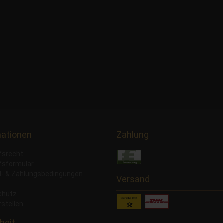
mationen
Zahlung
fsrecht
fsformular
- & Zahlungsbedingungen
Versand
chutz
rstellen
heit