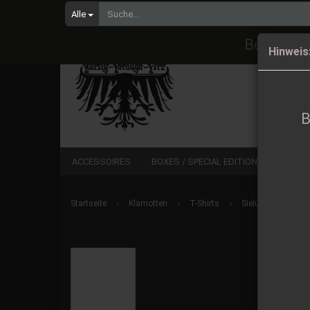
Alle
Bestellu
Hinweis
B
ACCESSOIRES
BOXES / SPECIAL EDITIONS
CD
»
»
»
Startseite
Klamotten
T-Shirts
Sieluhaaska (Fin) 