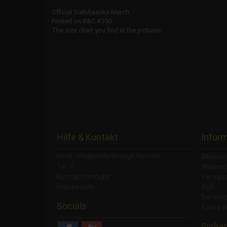
Official Sieluhaaska Merch.
Printed on B&C #190
The size chart you find at the pictures.
Hilfe & Kontakt
Infor
Email: info@purity-through-fire.com
Widerru
Tel: 0
Widerru
Kontaktformular
Versand
Impressum
AGB
Datens
Socials
Konto e
Sicher