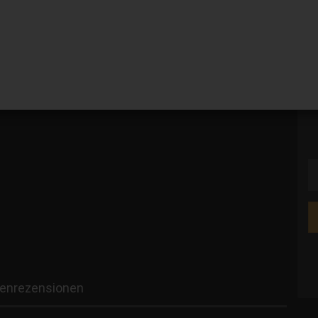
V
G
enrezensionen