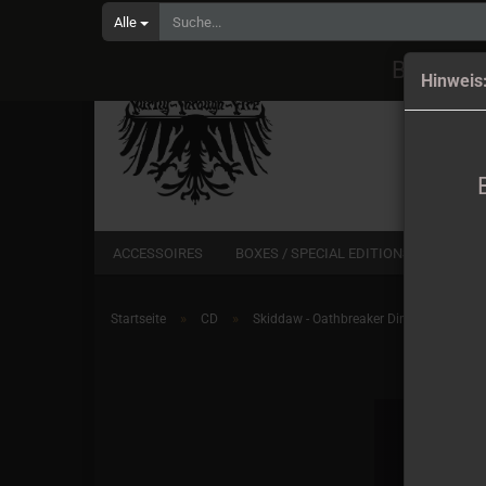
Alle
Bestell
Hinweis
ACCESSOIRES
BOXES / SPECIAL EDITIONS
CD
»
»
Startseite
CD
Skiddaw - Oathbreaker DinA5 Digipak CD