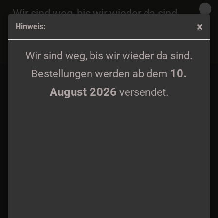
Wir sind weg, bis wir wieder da sind.
Hinweis:
10.
Bestellungen werden ab dem
August 2026
Sorcier Des Glaces / Ende - Le Puits Des Morts Digipak CD
versendet.
Wir sind weg, bis wir wieder da sind.
10.
Bestellungen werden ab dem
August 2026
versendet.