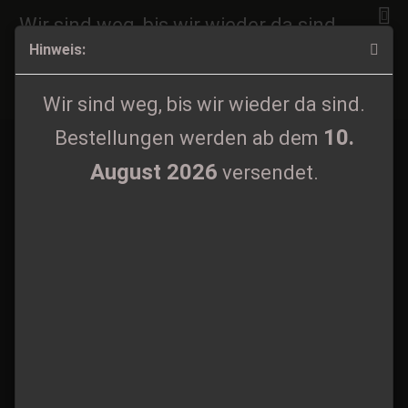
Wir sind weg, bis wir wieder da sind.
Hinweis:
10.
Bestellungen werden ab dem
August 2026
Tårfödd - Disciples of the Ghost Digipak CD
versendet.
Wir sind weg, bis wir wieder da sind.
10.
Bestellungen werden ab dem
August 2026
versendet.