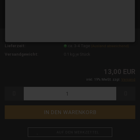
Art.Nr.:
15119
Lieferzeit:
ca. 3-4 Tage
(Ausland abweichend)
Versandgewicht:
0.1
kg je Stück
13,00 EUR
inkl. 19% MwSt. zzgl.
Versand
AUF DEN MERKZETTEL